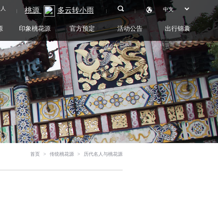
0人
源
印象桃花源
官方预定
活动公告
出行锦囊
首页
>
传统桃花源
>
历代名人与桃花源