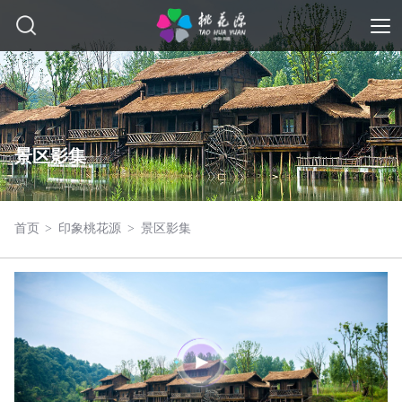
景区影集
首页
>
印象桃花源
>
景区影集