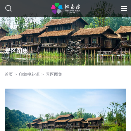
景区图集
首页
>
印象桃花源
>
景区图集