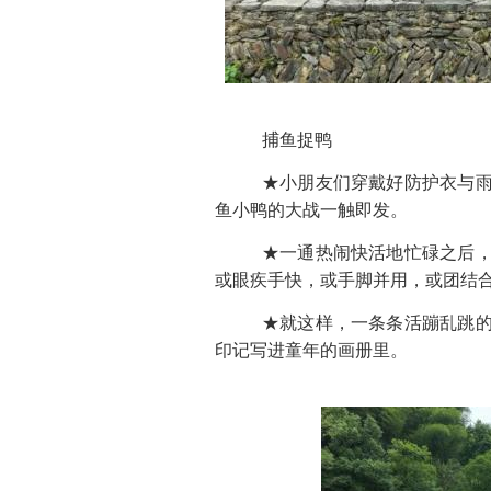
捕鱼捉鸭
★小朋友们穿戴好防护衣与
鱼小鸭的大战一触即发。
★一通热闹快活地忙碌之后
或眼疾手快，或手脚并用，或团结
★就这样，一条条活蹦乱跳
印记写进童年的画册里。