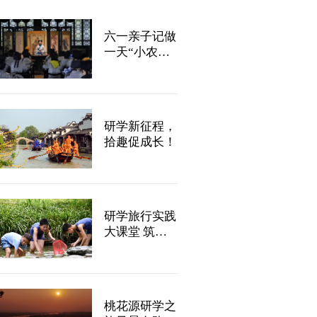
六一亲子记做
一天“小农
夫”，稻田插
秧，捕鱼捉鸭
嗨翻天！
研学新征程，
拾趣促成长！
研学旅行实践
大课堂 筑梦
青春行
桃花源研学之