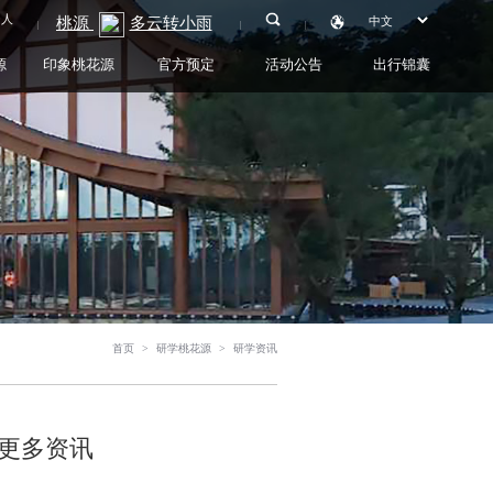
0人
源
印象桃花源
官方预定
活动公告
出行锦囊
首页
>
研学桃花源
>
研学资讯
更多资讯