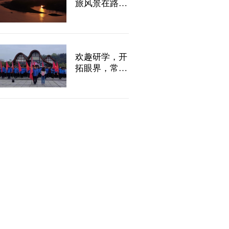
旅风景在路
上，研途皆成
长
欢趣研学，开
拓眼界，常德
桃花源研学集
结号已经拉响