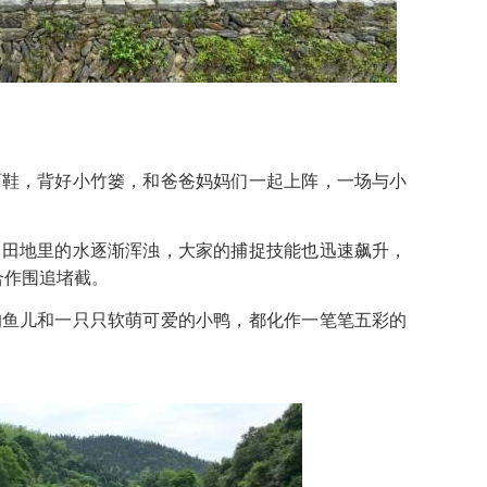
雨鞋，背好小竹篓，和爸爸妈妈们一起上阵，一场与小
，田地里的水逐渐浑浊，大家的捕捉技能也迅速飙升，
合作围追堵截。
的鱼儿和一只只软萌可爱的小鸭，都化作一笔笔五彩的