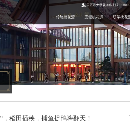
景区最大承载游客上限：6000
传统桃花源
度假桃花源
研学桃花
夫”，稻田插秧，捕鱼捉鸭嗨翻天！