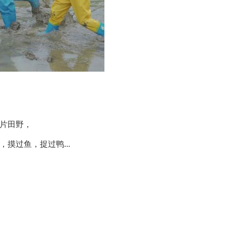
片田野，
摸过鱼，捉过鸭...